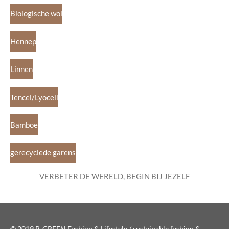
Biologische wol
Hennep
Linnen
Tencel/Lyocell
Bamboe
gerecyclede garens
VERBETER DE WERELD, BEGIN BIJ JEZELF
© 2019 B-GREEN Fashion & Lifestyle / sustainable fashion &