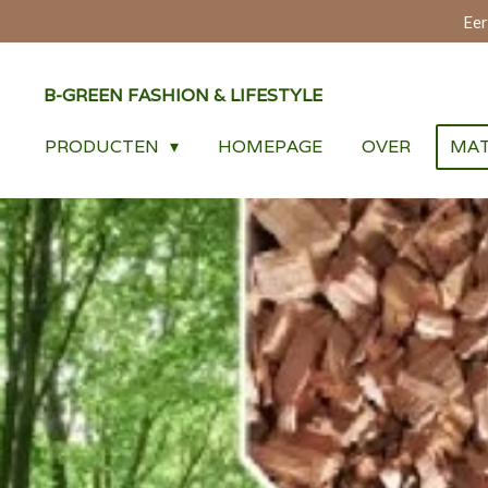
Eer
Ga
direct
naar
B-GREEN FASHION & LIFESTYLE
de
hoofdinhoud
PRODUCTEN
HOMEPAGE
OVER
MAT