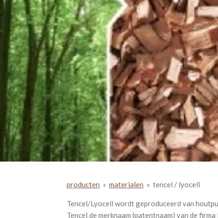
producten
»
materialen
»
tencel / lyocell
Tencel/Lyocell wordt geproduceerd van houtpulp (
Tencel de merknaam (patentnaam) van de firma L