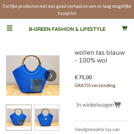
Eerlijke producten met een goed verhaal en een zo laag mogelijke
Ga
footprint
direct
naar
de
B-GREEN FASHION & LIFESTYLE
hoofdinhoud
wollen tas blauw
- 100% wol
€ 75,00
GRATIS verzending
In winkelwagen
Handgemaakte tas van