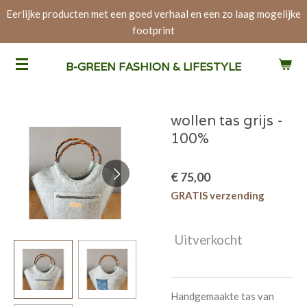
Eerlijke producten met een goed verhaal en een zo laag mogelijke
Ga
footprint
direct
naar
de
B-GREEN FASHION & LIFESTYLE
hoofdinhoud
wollen tas grijs -
100%
€ 75,00
GRATIS verzending
Uitverkocht
Handgemaakte tas van