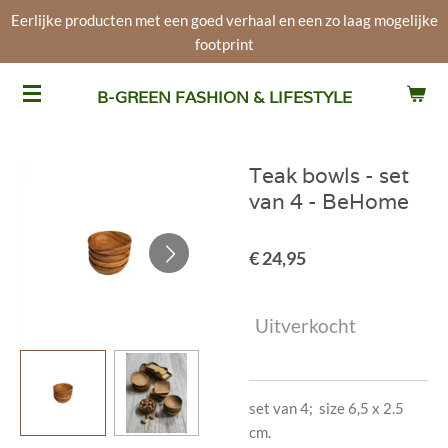
Eerlijke producten met een goed verhaal en een zo laag mogelijke
Ga
footprint
direct
naar
de
B-GREEN FASHION & LIFESTYLE
hoofdinhoud
Teak bowls - set
van 4 - BeHome
€ 24,95
Uitverkocht
set van 4; size 6,5 x 2.5
cm.