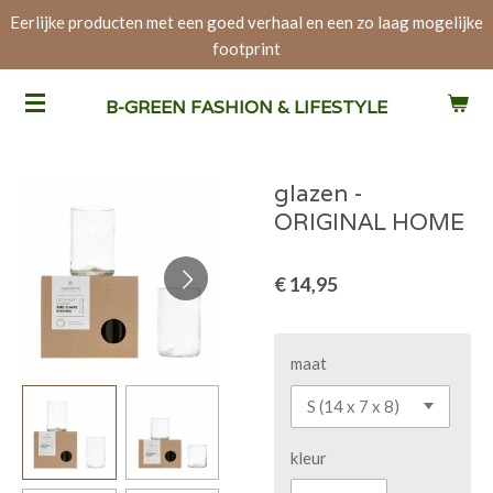
Eerlijke producten met een goed verhaal en een zo laag mogelijke
Ga
footprint
direct
naar
de
B-GREEN FASHION & LIFESTYLE
hoofdinhoud
glazen -
ORIGINAL HOME
€ 14,95
maat
kleur