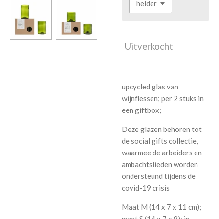
Uitverkocht
upcycled glas van
wijnflessen; per 2 stuks in
een giftbox;
Deze glazen behoren tot
de social gifts collectie,
waarmee de arbeiders en
ambachtslieden worden
ondersteund tijdens de
covid-19 crisis
Maat M (14 x 7 x 11 cm);
maat S (14 x 7 x 8); in