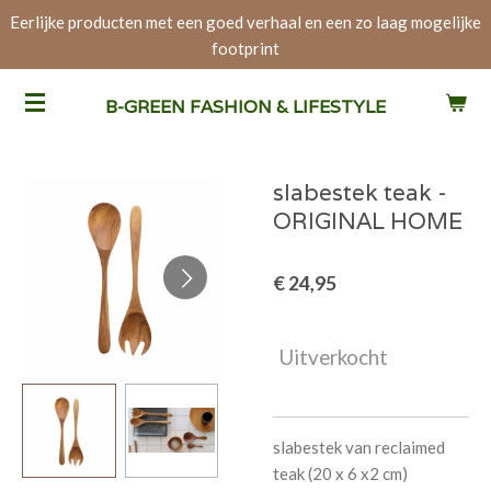
Eerlijke producten met een goed verhaal en een zo laag mogelijke
Ga
footprint
direct
naar
de
B-GREEN FASHION & LIFESTYLE
hoofdinhoud
slabestek teak -
ORIGINAL HOME
€ 24,95
Uitverkocht
slabestek van reclaimed
teak (20 x 6 x2 cm)