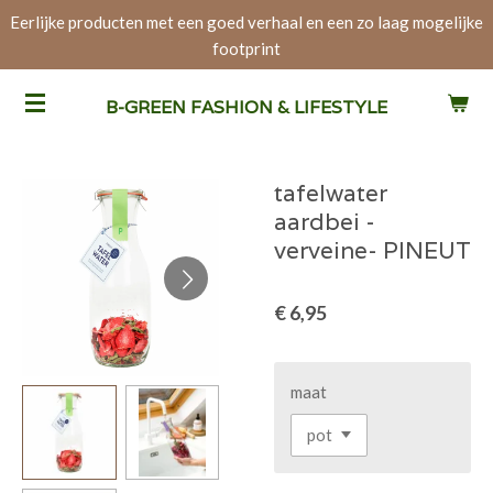
Eerlijke producten met een goed verhaal en een zo laag mogelijke
Ga
footprint
direct
naar
de
B-GREEN FASHION & LIFESTYLE
hoofdinhoud
tafelwater
aardbei -
verveine- PINEUT
€ 6,95
maat