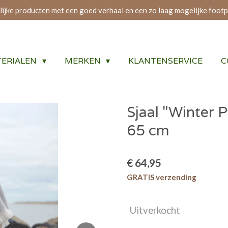
lijke producten met een goed verhaal en een zo laag mogelijke footp
ERIALEN
MERKEN
KLANTENSERVICE
C
Sjaal "Winter 
65 cm
€ 64,95
GRATIS verzending
Uitverkocht