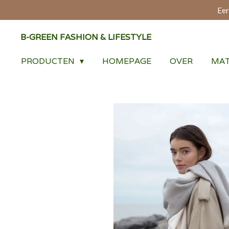
Eer
Ga
direct
naar
B-GREEN FASHION & LIFESTYLE
de
hoofdinhoud
PRODUCTEN
HOMEPAGE
OVER
MAT