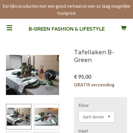
Eerlijke producten met een goed verhaal en een zo laag mogelijke
Ga
footprint
direct
naar
de
B-GREEN FASHION & LIFESTYLE
hoofdinhoud
Tafellaken B-
Green
€ 95,00
GRATIS verzending
Kleur
maat