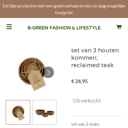
Eerlijke producten met een goed verhaal en een zo laag mogelijke
Ga
footprint
direct
naar
de
B-GREEN FASHION & LIFESTYLE
hoofdinhoud
set van 3 houten
kommen;
reclaimed teak
€ 24,95
Uitverkocht
set van 3 stuks: