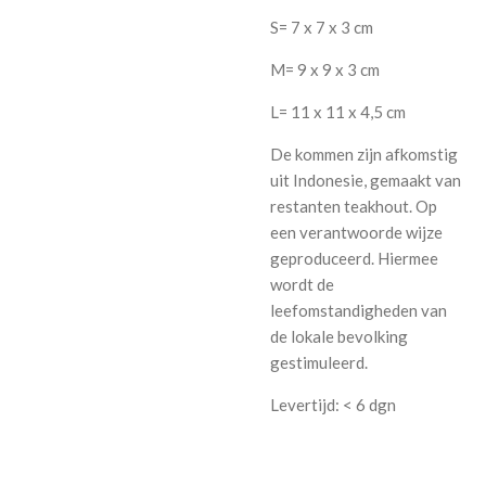
S= 7 x 7 x 3 cm
M= 9 x 9 x 3 cm
L= 11 x 11 x 4,5 cm
De kommen zijn afkomstig
uit Indonesie, gemaakt van
restanten teakhout. Op
een verantwoorde wijze
geproduceerd. Hiermee
wordt de
leefomstandigheden van
de lokale bevolking
gestimuleerd.
Levertijd: < 6 dgn