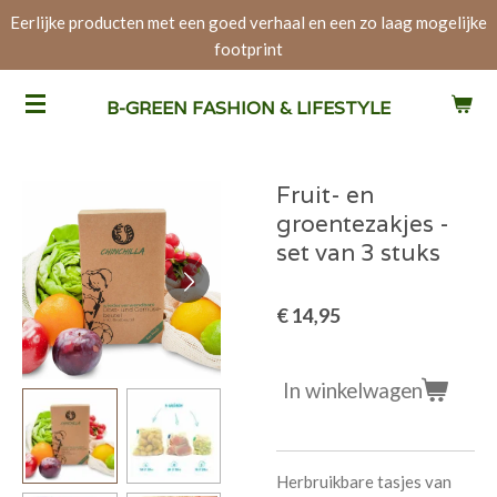
Eerlijke producten met een goed verhaal en een zo laag mogelijke
Ga
footprint
direct
naar
de
B-GREEN FASHION & LIFESTYLE
hoofdinhoud
Fruit- en
groentezakjes -
set van 3 stuks
€ 14,95
In winkelwagen
Herbruikbare tasjes van