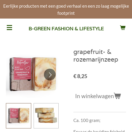
Eerlijke producten met een goed verhaal en een zo laag mogelijke
Ga
footprint
direct
naar
de
B-GREEN FASHION & LIFESTYLE
hoofdinhoud
grapefruit- &
rozemarijnzeep
€ 8,25
In winkelwagen
Ca. 100 gram;
Ervaar de kruidige frisheid