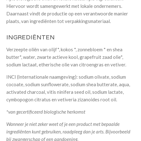
Hiervoor wordt samengewerkt met lokale ondernemers.
Daarnaast vindt de productie op een verantwoorde manier
plaats, van ingrediënten tot verpakkingsmateriaal.
INGREDIËNTEN
Verzeepte oliën van olijf*, kokos *, zonnebloem * en shea
butter*, water, zwarte actieve kool, grapefruit zaad olie*,
sodium lactaat, etherische olie van citroengras en vetiver.
INCI (Internationale naamgeving): sodium olivate, sodium
cocoate, sodium sunflowerate, sodium shea butterate, aqua,
activated charcoal, vitis ninifera seed oil, sodium lactate,
cymbopogon citratus en vetiveria zizanoides root oil.
*van gecertificeerd biologische herkomst
Wanneer je niet zeker weet of je een product met bepaalde
ingrediënten kunt gebruiken, raadpleeg dan je arts. Bijvoorbeeld
bij zwangerschap of een aandoening.