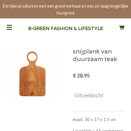
Eerlijke producten met een goed verhaal en een zo laag mogelijke
Ga
footprint
direct
naar
de
B-GREEN FASHION & LIFESTYLE
hoofdinhoud
snijplank van
duurzaam teak
€ 28,95
Uitverkocht
maat: 30 x 17 x 1.5 cm
Levertijd: < 15 werkdagen