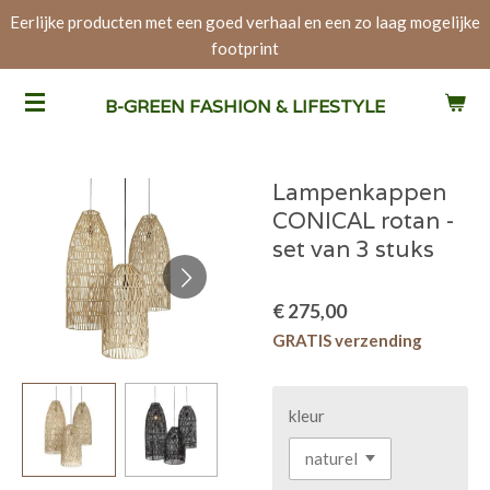
Eerlijke producten met een goed verhaal en een zo laag mogelijke
Ga
footprint
direct
naar
de
B-GREEN FASHION & LIFESTYLE
hoofdinhoud
Lampenkappen
CONICAL rotan -
set van 3 stuks
€ 275,00
GRATIS verzending
kleur